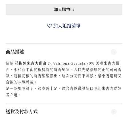
加入購物車
加入追蹤清單
商品描述
這款
花椒黑朱古力曲奇
以 Valrhona Guanaja 70% 苦甜朱古力覆
面，柔和並平衡花椒獨特的麻香風味。入口先是濃厚純正的可可香
氣，隨後花椒的麻香緩緩滲出，層次分明而不刺激，帶來既過癮又
合襯的味覺體驗。
是一款風味鮮明、節奏感十足，適合喜歡嘗試新口味的朱古力愛好
者之選。
送貨及付款方式