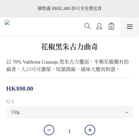
購物滿 HK$2,400 即可享免費送貨
購物滿 HK$2,400 即可享免費送貨
星期二/ 三只供應茉莉開心果塔、榛果威士忌塔、黑森林蛋糕、豆
腐柚子蛋糕、梅酒乳酪蛋糕
購物滿 HK$2,400 即可享免費送貨
花椒黑朱古力曲奇
以 70% Valrhona Guanaja 黑朱古力覆面，平衡花椒獨有的
麻香，入口可可濃郁，尾韻微麻，風味大膽而和諧。
HK$98.00
尺寸