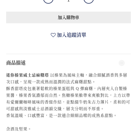
加入購物車
加入追蹤清單
商品描述
迷你榛果威士忌麻糬塔
以榛果為風味主軸，融合細膩酒香與多層
次口感，呈現一款成熟而溫潤的法式麻糬甜點。
酥香甜塔皮包裹著鬆軟的榛果蛋糕與 Q 彈麻糬，內層夾入自製榛
果醬，榛果香氣濃郁而自然。焦糖榛果脆帶來爽脆對比，上方以帶
有愛爾蘭咖啡風味的香緹作結，並點綴牛奶朱古力薄片，柔和的可
可甜感與淡雅威士忌酒韻交織，層次分明而不厚重。
香氣溫暖、口感豐富，是一款適合細細品嚐的成熟系甜點。
含酒及堅果。