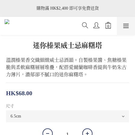
購物滿 HK$2,400 即可享免費送貨
購物滿 HK$2,400 即可享免費送貨
星期二/ 三只供應茉莉開心果塔、榛果威士忌塔、黑森林蛋糕、豆
腐柚子蛋糕、梅酒乳酪蛋糕
購物滿 HK$2,400 即可享免費送貨
迷你榛果威士忌麻糬塔
溫潤榛果香交織細緻威士忌酒韻。自製榛果醬、焦糖榛果
脆與柔軟麻糬層層堆疊，配搭愛爾蘭咖啡香緹與牛奶朱古
力薄片，濃郁卻不膩口的迷你麻糬塔。
HK$68.00
尺寸