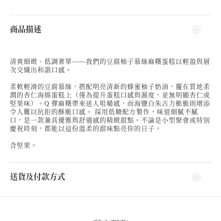
商品描述
清爽細緻、低調奢華——我們的豆腐柚子慕絲麻糬蛋糕以輕盈與層
次交織出和諧口感。
柔軟輕滑的豆腐慕絲，搭配明亮清新的蜂蜜柚子奶油，覆在質地柔
潤的杏仁海綿蛋糕上（僅為提升蛋糕口感與濕度，並無明顯杏仁或
堅果味）。Q 彈麻糬帶來迷人咀嚼感，而海鹽白朱古力脆脆則增添
令人難以抗拒的酥脆口感。 採用低糖配方製作，味道細膩不膩
口，是一款兼具優雅與舒適感的精緻甜點。不論是小型聚會或特別
慶祝時刻，都能以這份溫柔的甜味點亮你的日子。
含堅果。
送貨及付款方式