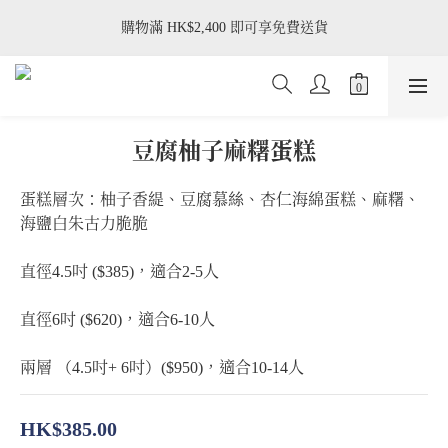
購物滿 HK$2,400 即可享免費送貨
購物滿 HK$2,400 即可享免費送貨
星期二/ 三只供應茉莉開心果塔、榛果威士忌塔、黑森林蛋糕、豆
腐柚子蛋糕、梅酒乳酪蛋糕
購物滿 HK$2,400 即可享免費送貨
豆腐柚子麻糬蛋糕
蛋糕層次：柚子香緹、豆腐慕絲、杏仁海綿蛋糕、麻糬、
海鹽白朱古力脆脆
直徑4.5吋 ($385)，適合2-5人
直徑6吋 ($620)，適合6-10人
兩層 （4.5吋+ 6吋）($950)，適合10-14人
HK$385.00